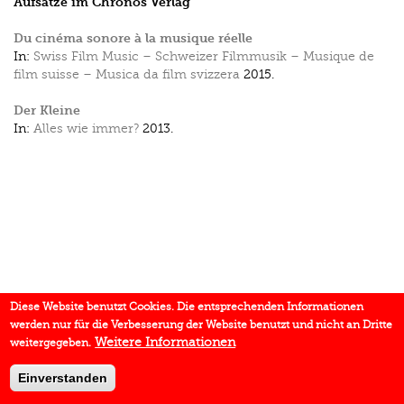
Aufsätze im Chronos Verlag
Du cinéma sonore à la musique réelle
In:
Swiss Film Music – Schweizer Filmmusik – Musique de
film suisse – Musica da film svizzera
2015.
Der Kleine
In:
Alles wie immer?
2013.
Diese Website benutzt Cookies. Die entsprechenden Informationen
werden nur für die Verbesserung der Website benutzt und nicht an Dritte
Weitere Informationen
weitergegeben.
Einverstanden