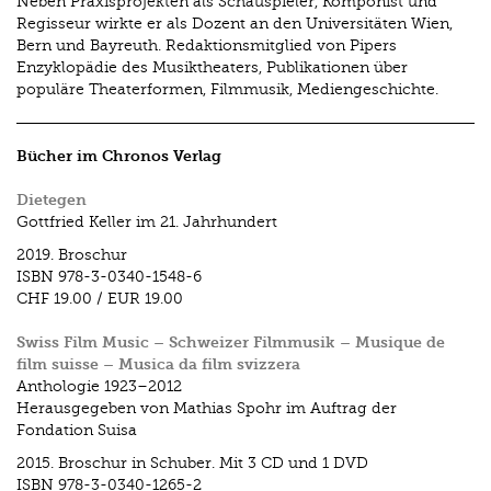
Neben Praxisprojekten als Schauspieler, Komponist und
Regisseur wirkte er als Dozent an den Universitäten Wien,
Bern und Bayreuth. Redaktionsmitglied von Pipers
Enzyklopädie des Musiktheaters, Publikationen über
populäre Theaterformen, Film­musik, Medien­geschichte.
Bücher im Chronos Verlag
Dietegen
Gottfried Keller im 21. Jahrhundert
2019.
Broschur
ISBN
978-3-0340-1548-6
CHF 19.00
/
EUR 19.00
Swiss Film Music – Schweizer Filmmusik – Musique de
film suisse – Musica da film svizzera
Anthologie 1923–2012
Herausgegeben von Mathias Spohr im Auftrag der
Fondation Suisa
2015.
Broschur in Schuber. Mit 3 CD und 1 DVD
ISBN
978-3-0340-1265-2