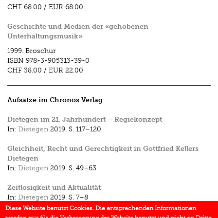
CHF 68.00
/
EUR 68.00
Geschichte und Medien der «gehobenen
Unterhaltungsmusik»
1999.
Broschur
ISBN
978-3-905313-39-0
CHF 38.00
/
EUR 22.00
Aufsätze im Chronos Verlag
Dietegen im 21. Jahrhundert – Regiekonzept
In:
Dietegen
2019.
S. 117–120
Gleichheit, Recht und Gerechtig­keit in Gottfried Kellers
Dietegen
In:
Dietegen
2019.
S. 49–63
Zeitlosigkeit und Aktualität
In:
Dietegen
2019.
S. 7–8
Diese Website benutzt Cookies. Die entsprechenden Informationen
Musik im Kontext des Filmtons. Überlegungen zu dieser