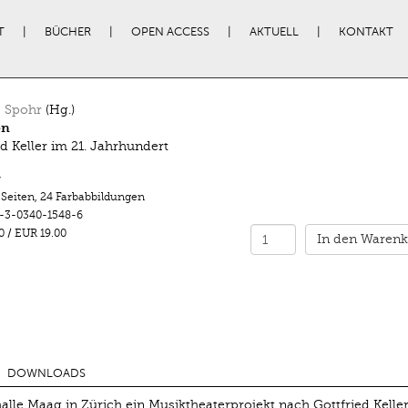
T
BÜCHER
OPEN ACCESS
AKTUELL
KONTAKT
 Spohr
(Hg.)
en
ed Keller im 21. Jahrhundert
r
 Seiten
,
24 Farbabbildungen
-3-0340-1548-6
0
/
EUR 19.00
In den Warenk
DOWNLOADS
lle Maag in Zürich ein Musiktheaterprojekt nach Gottfried Kelle