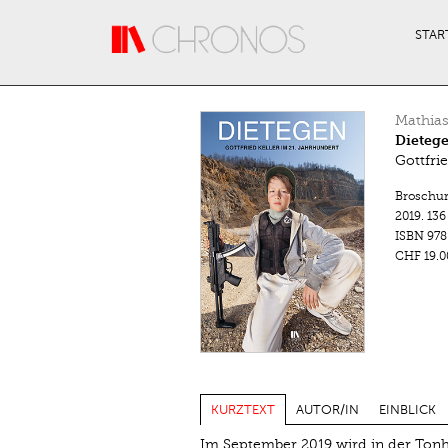
Direkt zum Inhalt
STAR
Mathias
Dieteg
Gottfri
Broschu
2019.
136
ISBN
978
CHF 19.0
KURZTEXT
AUTOR/IN
EINBLICK
Im September 2019 wird in der Tonha