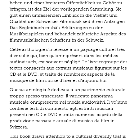
heben und einer breiteren Öffentlichkeit zu Gehör zu
bringen, ist das Ziel der vorliegenden Sammlung. Sie
gibt einen umfassenden Einblick in die Vielfalt und
Qualität der Schweizer Filmmusik seit ihren Anfängen.
Das Begleitbuch enthält Erklärungen zu den
Musikbeispielen und behandelt zahlreiche Aspekte des
filmmusikalischen Schaffens in der Schweiz.
Cette anthologie s’intéresse à un paysage culturel très
diversifié qui, bien qu’omniprésent dans les médias
audiovisuels, est souvent négligé. Le livre regroupe des
textes consacrés aux extraits musicaux figurant sur les
CD et le DVD, et traite de nombreux aspects de la
musique de film suisse d’hier et d’aujourd’hui.
Questa antologia è dedicata a un patrimonio culturale
troppo spesso trascurato: il variegato panorama
musicale onnipresente nei media audiovisivi. Il volume
contiene testi di commento agli estratti musicali
presenti nei CD e DVD e tratta numerosi aspetti della
produzione passata e attuale di musica da film in
Svizzera.
This book draws attention to a cultural diversity that is