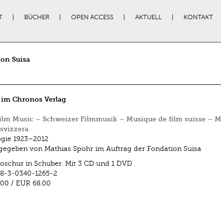
T
BÜCHER
OPEN ACCESS
AKTUELL
KONTAKT
on Suisa
 im Chronos Verlag
ilm Music – Schweizer Filmmusik – Musique de film suisse – 
 svizzera
gie 1923–2012
egeben von Mathias Spohr im Auftrag der Fondation Suisa
oschur in Schuber. Mit 3 CD und 1 DVD
8-3-0340-1265-2
.00
/
EUR 68.00