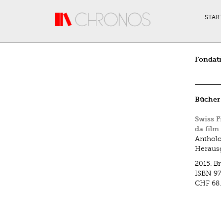
Direkt zum Inhalt
STAR
Fondati
Bücher
Swiss F
da film
Antholo
Herausg
2015.
Br
ISBN
97
CHF 68