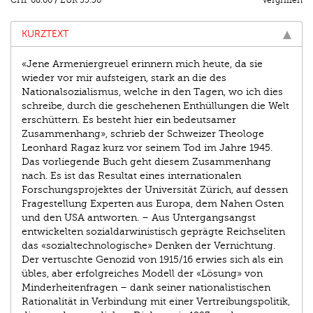
CHF 68.00
/
EUR 55.50
Vergriffen
KURZTEXT
«Jene Armeniergreuel erinnern mich heute, da sie
wieder vor mir aufsteigen, stark an die des
Nationalsozialismus, welche in den Tagen, wo ich dies
schreibe, durch die geschehenen Enthüllungen die Welt
erschüttern. Es besteht hier ein bedeutsamer
Zusammenhang», schrieb der Schweizer Theologe
Leonhard Ragaz kurz vor seinem Tod im Jahre 1945.
Das vorliegende Buch geht diesem Zusammenhang
nach. Es ist das Resultat eines internationalen
Forschungsprojektes der Universität Zürich, auf dessen
Fragestellung Experten aus Europa, dem Nahen Osten
und den USA antworten. – Aus Untergangsangst
entwickelten sozialdarwinistisch geprägte Reichseliten
das «sozialtechnologische» Denken der Vernichtung.
Der vertuschte Genozid von 1915/16 erwies sich als ein
übles, aber erfolgreiches Modell der «Lösung» von
Minderheitenfragen – dank seiner nationalistischen
Rationalität in Verbindung mit einer Vertreibungspolitik,