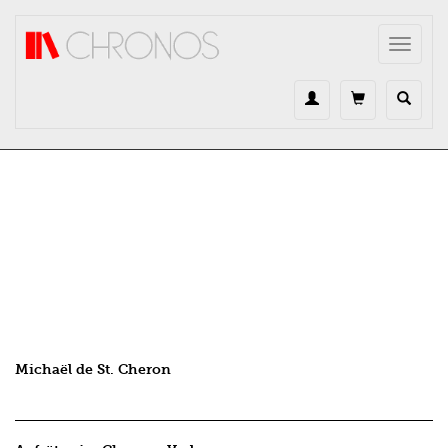
Direkt zum Inhalt
Toggle
navigat
Michaël de St. Cheron