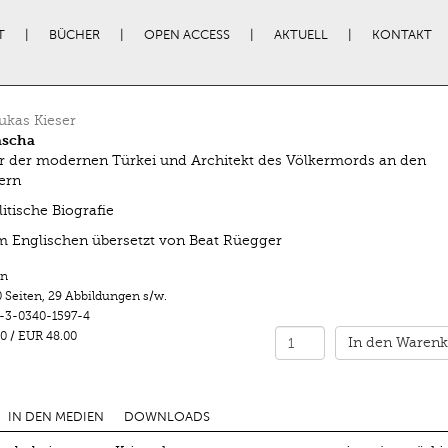
T
BÜCHER
OPEN ACCESS
AKTUELL
KONTAKT
kas Kieser
ascha
 der modernen Türkei und Architekt des Völkermords an den
ern
itische Biografie
 Englischen übersetzt von Beat Rüegger
n
 Seiten
,
29 Abbildungen s/w.
-3-0340-1597-4
0
/
EUR 48.00
In den Warenk
IN DEN MEDIEN
DOWNLOADS