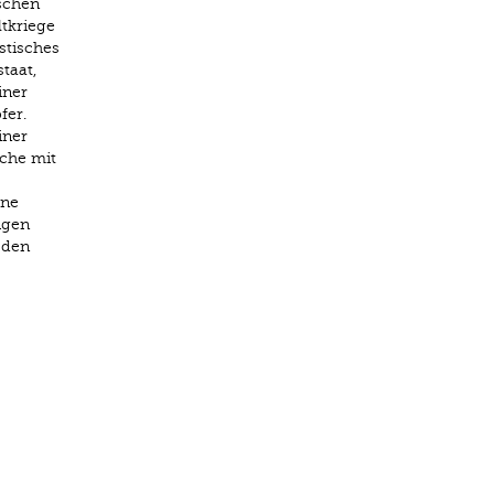
ischen
ltkriege
stisches
taat,
iner
fer.
iner
ache mit
ine
igen
 den