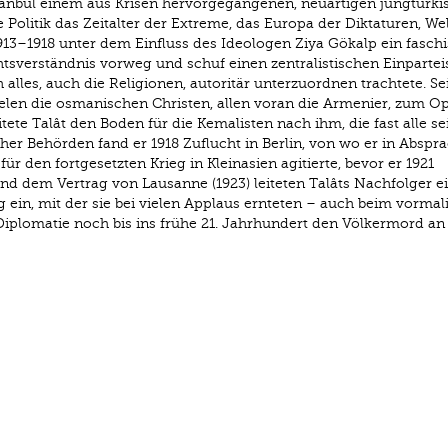
stanbul einem aus Krisen her­vorge­gangenen, neuartigen jungtürk
 Politik das Zeitalter der Extreme, das Europa der Diktaturen, We
13–1918 unter dem Einfluss des Ideologen Ziya Gökalp ein faschi
htsverständnis vorweg und schuf einen zentralistischen Einparteis
 alles, auch die Religionen, autoritär unterzuordnen trachtete. Se
elen die osmanischen Christen, allen voran die Armenier, zum Op
tete Talât den Boden für die Kemalisten nach ihm, die fast alle se
her Behörden fand er 1918 Zuflucht in Berlin, von wo er in Abspr
r den fortgesetzten Krieg in Kleinasien agitierte, bevor er 1921
d dem Vertrag von Lausanne (1923) leiteten Talâts Nachfolger e
g ein, mit der sie bei vielen Applaus ernteten – auch beim vormal
iplomatie noch bis ins frühe 21. Jahrhundert den Völkermord an