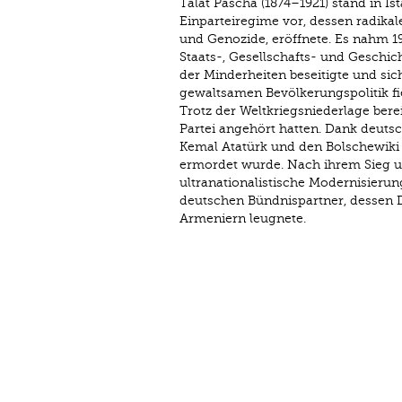
Talât Pascha (1874–1921) stand in I
Einparteiregime vor, dessen radikale
und Genozide, eröffnete. Es nahm 19
Staats-, Gesellschafts- und Geschic
der Minderheiten beseitigte und sich
gewaltsamen Bevölkerungspolitik fi
Trotz der Weltkriegsniederlage berei
Partei angehört hatten. Dank deutsc
Kemal Atatürk und den Bolschewiki fü
ermordet wurde. Nach ihrem Sieg un
ultranationalistische Modernisierun
deutschen Bündnispartner, dessen D
Armeniern leugnete.