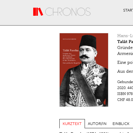
Direkt zum Inhalt
STAR
Hans-Lu
Talât P
Gründer
Armeni
Eine pol
Aus dem
Gebunde
2020.
440
ISBN
978
CHF 48.0
KURZTEXT
AUTOR/IN
EINBLICK