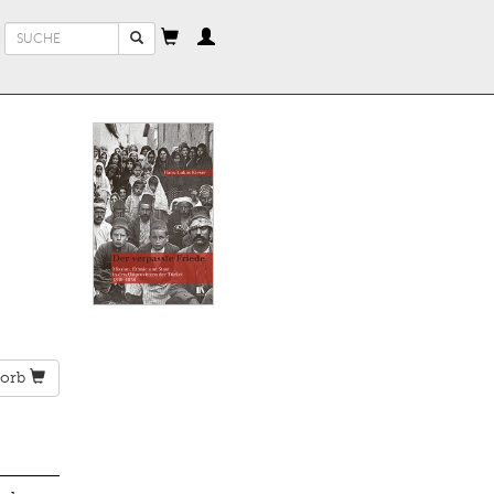
Suchformular
Suche
orb