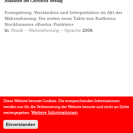
Aufsätze im Chronos Verlag
Formgebung, Verständnis und Interpretation im Akt der
Wahrnehmung. Die ersten neun Takte von Karlheinz
Stockhausens «Kontra-Punkten»
In:
Musik – Wahrnehmung – Sprache
2008.
Diese Website benutzt Cookies. Die entsprechenden Informationen
werden nur für die Verbesserung der Website benutzt und nicht an Dritte
Weitere Informationen
weitergegeben.
Einverstanden