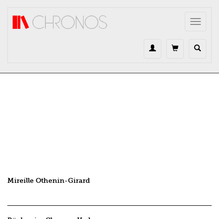
Direkt zum Inhalt
Toggle
navigat
Mireille Othenin-Girard