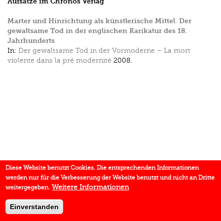
Aufsätze im Chronos Verlag
Marter und Hinrichtung als künstlerische Mittel. Der
gewaltsame Tod in der englischen Karikatur des 18.
Jahrhunderts
In:
Der gewaltsame Tod in der Vormoderne – La mort
violente dans la pré modernité
2008.
Diese Website benutzt Cookies. Die entsprechenden Informationen
werden nur für die Verbesserung der Website benutzt und nicht an Dritte
Weitere Informationen
weitergegeben.
Einverstanden