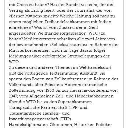
mit China zu halten? Hat der Bundesrat recht, der den
Vertrag als Erfolg feiert, oder der Journalist, der von
«Berner Mythen» spricht? Welche Haltung soll man zu
einem möglichen Freihandelsabkommen mit Indien
einnehmen? Was ist vom Zustand der in Genf
angesiedelten Welthandelsorganisation (WTO) zu
halten? Medien­vertreter schreiben alle zwei Jahre von
der bevorstehenden «Schicksalsstunde» im Rahmen der
Ministerkonferenzen. Und nur Tage darauf folgen
Meldungen über erfolgreiche Streitbeilegungen der
WTO.
Zu diesen und anderen Themen im Welthandelsdorf
gibt die vorliegende Textsammlung Auskunft. Sie
spannt den Bogen von Zollkonferenzen im Rahmen des
Völkerbunds über Präsident Hoovers dramatische
Zollerhöhung von 1930 bis zur Havanna-Konferenz von
1947; vom Allgemeinen Zoll- und Handelsabkommen
über die WTO bis zu den Superabkommen
Transpazifische Partnerschaft (TPP) und
Transatlantische Handels- und
Investitionspartnerschaft (TTIP).
Handelsdiplomaten, Ökonomen, Historiker, Politiker