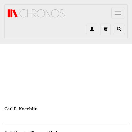
Direkt zum Inhalt
Toggle
navigat
Carl E. Koechlin