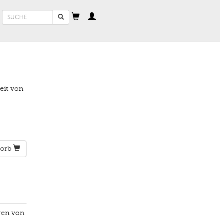
Suchformular
Suche
eit von
orb
gen von