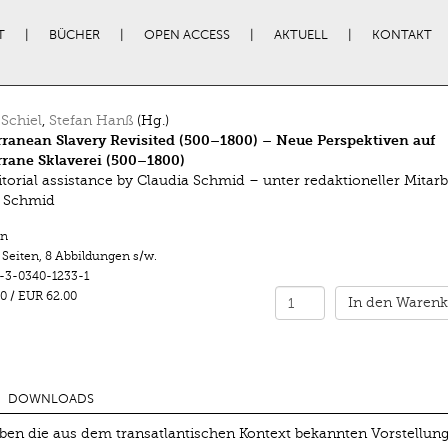
T
BÜCHER
OPEN ACCESS
AKTUELL
KONTAKT
 Schiel
,
Stefan Hanß
(Hg.)
ranean Slavery Revisited (500–1800) – Neue Perspektiven auf
rane Sklaverei (500–1800)
itorial assistance by Claudia Schmid – unter redaktioneller Mitarb
a Schmid
n
 Seiten
,
8 Abbildungen s/w.
-3-0340-1233-1
0
/
EUR 62.00
In den Warenk
DOWNLOADS
en die aus dem transatlantischen Kontext bekannten Vorstellun