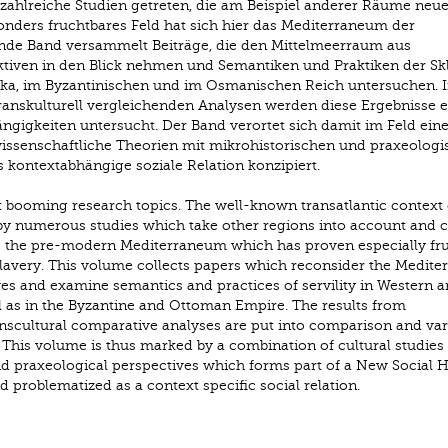
n zahlreiche Studien getreten, die am Beispiel anderer Räume neue
esonders fruchtbares Feld hat sich hier das Mediterraneum der
nde Band versammelt Beiträge, die den Mittelmeerraum aus
ktiven in den Blick nehmen und Semantiken und Praktiken der Sk
ika, im Byzantinischen und im Osmanischen Reich untersuchen. 
transkulturell vergleichenden Analysen werden diese Ergebnisse 
ngigkeiten untersucht. Der Band verortet sich damit im Feld eine
wissenschaftliche Theorien mit mikrohistorischen und praxeolog
s kontextabhängige soziale Relation konzipiert.
 booming research topics. The well-known transatlantic context 
by numerous studies which take other regions into account and c
 is the pre-modern Mediterraneum which has proven especially frui
lavery. This volume collects papers which reconsider the Medite
ves and examine semantics and practices of servility in Western 
l as in the Byzantine and Ottoman Empire. The results from
anscultural comparative analyses are put into comparison and va
. This volume is thus marked by a combination of cultural studies
d praxeological perspectives which forms part of a New Social Hi
d problematized as a context specific social relation.