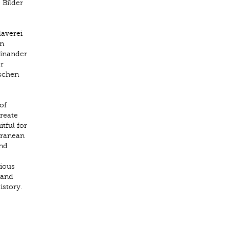
 Bilder
laverei
In
einander
r
ischen
of
reate
tful for
rranean
and
rious
 and
story.