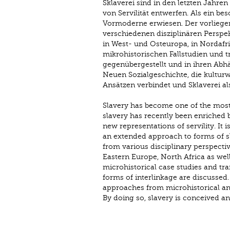
Sklaverei sind in den letzten Jahre
von Servilität entwerfen. Als ein b
Vormoderne erwiesen. Der vorliege
verschiedenen disziplinären Perspe
in West- und Osteuropa, in Nordafr
mikrohistorischen Fallstudien und 
gegenübergestellt und in ihren Abhä
Neuen Sozialgeschichte, die kultur
Ansätzen verbindet und Sklaverei al
Slavery has become one of the most
slavery has recently been enriched 
new representations of servility. It
an extended approach to forms of s
from various disciplinary perspecti
Eastern Europe, North Africa as wel
microhistorical case studies and tr
forms of interlinkage are discussed
approaches from microhistorical an
By doing so, slavery is conceived an