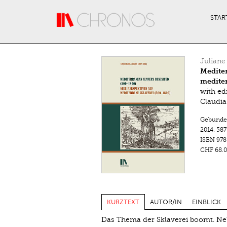
Direkt zum Inhalt
STAR
Juliane
Mediter
mediter
with ed
Claudi
Gebunde
2014.
587
ISBN
978
CHF 68.0
KURZTEXT
AUTOR/IN
EINBLICK
Das Thema der Sklaverei boomt. Neb