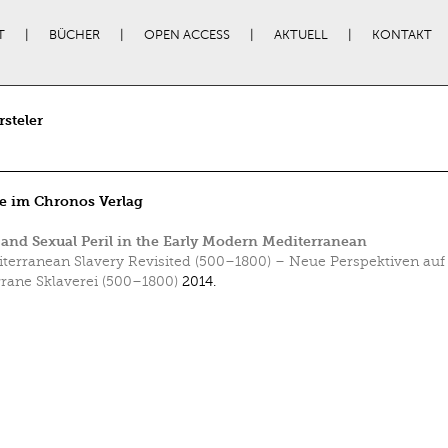
T
BÜCHER
OPEN ACCESS
AKTUELL
KONTAKT
rsteler
e im Chronos Verlag
 and Sexual Peril in the Early Modern Mediterranean
terranean Slavery Revisited (500–1800) – Neue Perspektiven auf
rane Sklaverei (500–1800)
2014.