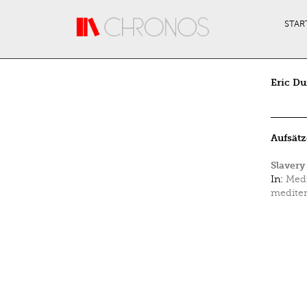
Direkt zum Inhalt
STAR
Eric Du
Aufsätz
Slavery
In:
Medi
mediter