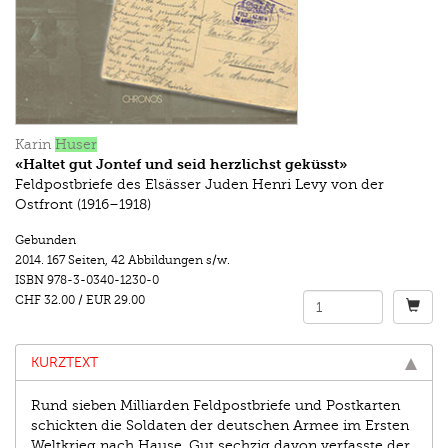
Karin
Huser
«Haltet gut Jontef und seid herzlichst geküsst»
Feldpostbriefe des Elsässer Juden Henri Levy von der
Ostfront (1916–1918)
Gebunden
2014.
167 Seiten
,
42 Abbildungen s/w.
ISBN
978-3-0340-1230-0
CHF 32.00
/
EUR 29.00
KURZTEXT
Rund sieben Milliarden Feldpostbriefe und Postkarten
schickten die Soldaten der deutschen Armee im Ersten
Weltkrieg nach Hause. Gut sechzig davon verfasste der