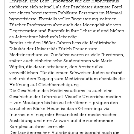
Lehrplan. Eine Lehr-Innovation wie der Hypnotismus
etablierte sich schnell, als der Psychiater Auguste Forel
vor einem begeisterten Publikum Personen im Hörsaal
hypnotisierte. Ebenfalls voller Begeisterung nahmen
Zürcher Professoren aber auch das Ideengebäude von
Degeneration und Eugenik in ihre Lehre auf und hielten
es Jahrzehnte hindurch lebendig.
Bereits seit den 1860er Jahren liess die Medizinische
Fakultät der Universität Zürich Frauen zum
Medizinstudium zu. Zunächst waren es viele Russinnen,
später auch einheimische Studentinnen wie Marie
Vögtlin, die daran arbeiteten, den Arztberuf zu
verweiblichen. Für die ersten Schweizer Juden verband
sich mit dem Zugang zum Medizinstudium ebenfalls die
Hoffnung auf Gleichberechtigung.
Die Geschichte des Medizinstudiums ist auch eine
Geschichte der Lehrmittel. Visuelle Unterrichtsmedien
– von Moulagen bis hin zu Lehrfilmen – prägten den
«ärztlichen Blick». Heute ist das «E-Learning» via
Internet ein integraler Bestandteil der medizinischen
Ausbildung und eine Antwort auf die zunehmende
Komplexität ihrer Lernziele.
Der facettenreichen Aufarbeitung entspricht auch die