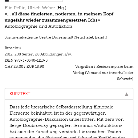
Elio Pellin
,
Ulrich Weber
(Hg.)
«... all diese fingierten, notierten, in meinem Kopf
ungefähr wieder zusammengesetzten Ichs»
Autobiographie und Autofiktion
Sommerakademie Centre Dürrenmatt Neuchâtel
,
Band 3
Broschur
2012.
208 Seiten
,
28 Abbildungen s/w.
ISBN
978-3-0340-1110-5
CHF 23.00
/
EUR 18.90
Vergriffen / Restexemplare beim
Verlag (Versand nur innerhalb der
Schweiz)
KURZTEXT
Dass jede literarische Selbstdarstellung fiktionale
Elemente beinhaltet, ist in der gegenwärtigen
Autobiographie-Diskussion unbestritten. Mit dem von
Serge Doubrovsky geprägten Terminus «Autofiktion»
hat sich die Forschung verstärkt literarischen Texten
zugewendet, die fiktionales und faktuales Erzählen der