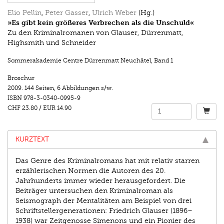
Elio Pellin
,
Peter Gasser
,
Ulrich Weber
(Hg.)
»Es gibt kein größeres Verbrechen als die Unschuld«
Zu den Kriminalromanen von Glauser, Dürrenmatt,
Highsmith und Schneider
Sommerakademie Centre Dürrenmatt Neuchâtel
,
Band 1
Broschur
2009.
144 Seiten
,
6 Abbildungen s/w.
ISBN
978-3-0340-0995-9
CHF 23.80
/
EUR 14.90
KURZTEXT
Das Genre des Kriminalromans hat mit relativ starren
erzählerischen Normen die Autoren des 20.
Jahrhunderts immer wieder herausgefordert. Die
Beiträger untersuchen den Kriminalroman als
Seismograph der Mentalitäten am Beispiel von drei
Schriftstellergenerationen: Friedrich Glauser (1896–
1938) war Zeitgenosse Simenons und ein Pionier des