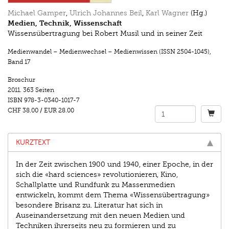
Michael Gamper
,
Ulrich Johannes Beil
,
Karl Wagner
(Hg.)
Medien, Technik, Wissenschaft
Wissensübertragung bei Robert Musil und in seiner Zeit
Medienwandel – Medienwechsel – Medienwissen (ISSN 2504-1045)
,
Band 17
Broschur
2011.
363 Seiten
ISBN
978-3-0340-1017-7
CHF 38.00
/
EUR 28.00
KURZTEXT
In der Zeit zwischen 1900 und 1940, einer Epoche, in der
sich die «hard sciences» revolutionieren, Kino,
Schallplatte und Rundfunk zu Massenmedien
entwickeln, kommt dem Thema «Wissensübertragung»
besondere Brisanz zu. Literatur hat sich in
Auseinandersetzung mit den neuen Medien und
Techniken ihrerseits neu zu formieren und zu