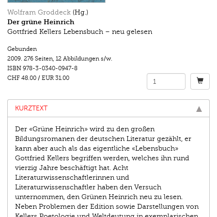
Wolfram Groddeck
(Hg.)
Der grüne Heinrich
Gottfried Kellers Lebensbuch – neu gelesen
Gebunden
2009.
276 Seiten
,
12 Abbildungen s/w.
ISBN
978-3-0340-0947-8
CHF 48.00
/
EUR 31.00
KURZTEXT
Der «Grüne Heinrich» wird zu den großen
Bildungsromanen der deutschen Literatur gezählt, er
kann aber auch als das eigentliche «Lebensbuch»
Gottfried Kellers begriffen werden, welches ihn rund
vierzig Jahre beschäftigt hat. Acht
Literaturwissenschaftlerinnen und
Literaturwissenschaftler haben den Versuch
unternommen, den Grünen Heinrich neu zu lesen.
Neben Problemen der Edition sowie Darstellungen von
Kellers Poetologie und Weltdeutung in exemplarischen