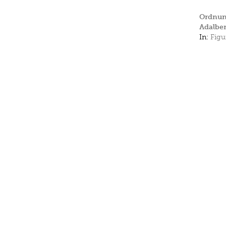
Ordnung
Adalber
In:
Figu