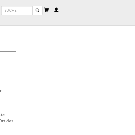
Suchformular
Suche
r
hte
rt der