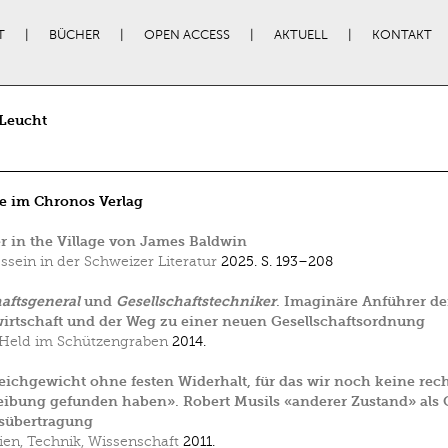
T
BÜCHER
OPEN ACCESS
AKTUELL
KONTAKT
 Leucht
e im Chronos Verlag
r in the Village von James Baldwin
ssein in der Schweizer Literatur
2025.
S. 193–208
aftsgeneral
und
Gesellschaftstechniker
. Imaginäre Anführer de
irtschaft und der Weg zu einer neuen Gesellschaftsordnung
Held im Schützengraben
2014.
eichgewicht ohne festen Widerhalt, für das wir noch keine rec
ibung gefunden haben». Robert Musils «anderer Zustand» als O
sübertragung
en, Technik, Wissenschaft
2011.