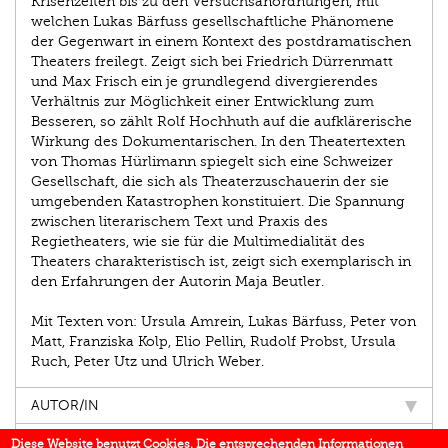
Krisenzeiten bis zu den Versuchsanordnungen, mit
welchen Lukas Bärfuss gesellschaftliche Phänomene
der Gegenwart in einem Kontext des postdramatischen
Theaters freilegt. Zeigt sich bei Friedrich Dürrenmatt
und Max Frisch ein je grundlegend divergierendes
Verhältnis zur Möglichkeit einer Entwicklung zum
Besseren, so zählt Rolf Hochhuth auf die aufklärerische
Wirkung des Dokumentarischen. In den Theatertexten
von Thomas Hürlimann spiegelt sich eine Schweizer
Gesellschaft, die sich als Theaterzuschauerin der sie
umgebenden Katastrophen konstituiert. Die Spannung
zwischen literarischem Text und Praxis des
Regietheaters, wie sie für die Multimedialität des
Theaters charakteristisch ist, zeigt sich exemplarisch in
den Erfahrungen der Autorin Maja Beutler.
Mit Texten von: Ursula Amrein, Lukas Bärfuss, Peter von
Matt, Franziska Kolp, Elio Pellin, Rudolf Probst, Ursula
Ruch, Peter Utz und Ulrich Weber.
AUTOR/IN
EINBLICK
Diese Website benutzt Cookies. Die entsprechenden Informationen