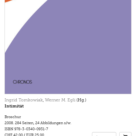
Ingrid Tomkowiak
,
Werner M. Egli
(Hg.)
Intimität
Broschur
2008.
284 Seiten
,
24 Abbildungen s/w.
ISBN
978-3-0340-0931-7
CHF 42.00
/
EUR 25.00