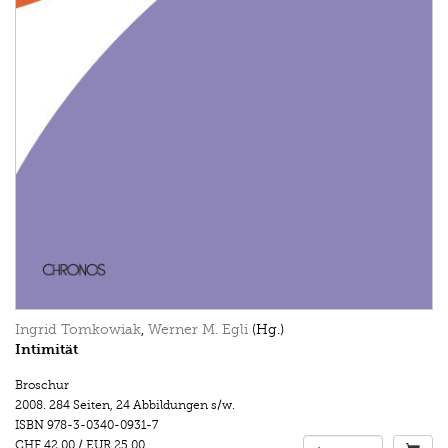
Ingrid Tomkowiak
,
Werner M. Egli
(Hg.)
Intimität
Broschur
2008.
284 Seiten
,
24 Abbildungen s/w.
ISBN
978-3-0340-0931-7
CHF 42.00
/
EUR 25.00