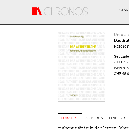
Direkt zum Inhalt
STAR
Ursula
Das Au
Referen
Gebunde
2009.
360
ISBN
978
CHF 48.0
KURZTEXT
AUTOR/IN
EINBLICK
Authentizität ist in den letzten Ja