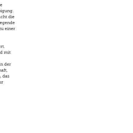
ie
bigung.
acht die
iegende
zu einer
rt.
d mit
on der
aft,
, das
ur