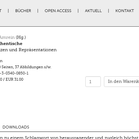
T
BÜCHER
OPEN ACCESS
AKTUELL
KONTAKT
 Amrein
(Hg.)
thentische
zen und Repräsentationen
n
 Seiten
,
37 Abbildungen s/w.
-3-0340-0850-1
0
/
EUR 31.00
In den Warenk
DOWNLOADS
hren zu einem Schlagwort von herausragender und zugleich höchst