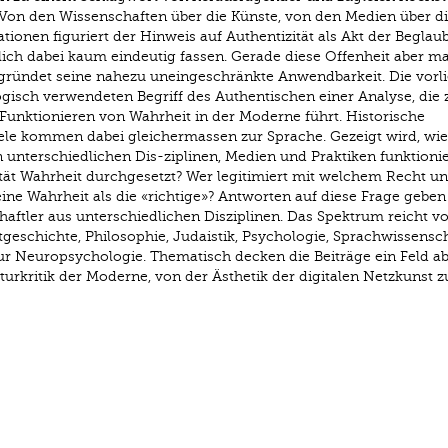
Von den Wissenschaften über die Künste, von den Medien über d
ationen figuriert der Hinweis auf Authentizität als Akt der Beglau
ltlich dabei kaum eindeutig fassen. Gerade diese Offenheit aber m
 begründet seine nahezu uneingeschränkte Anwendbarkeit. Die vorl
logisch verwendeten Begriff des Authentischen einer Analyse, die 
Funktionieren von Wahrheit in der Moderne führt. Historische
piele kommen dabei gleichermassen zur Sprache. Gezeigt wird, wie
n unterschiedlichen Dis-ziplinen, Medien und Praktiken funktionie
tät Wahrheit durchgesetzt? Wer legitimiert mit welchem Recht un
e Wahrheit als die «richtige»? Antworten auf diese Frage geben
aftler aus unterschiedlichen Disziplinen. Das Spektrum reicht v
tgeschichte, Philosophie, Judaistik, Psychologie, Sprachwissensch
zur Neuropsychologie. Thematisch decken die Beiträge ein Feld ab
turkritik der Moderne, von der Ästhetik der digitalen Netzkunst z