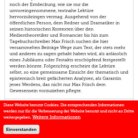
noch der Entdeckung, wie sie nur die
unvoreingenommene, textnahe Lektüre
hervorzubringen vermag. Ausgehend von der
öffentlichen Person, dem Redner und Dramatiker in
seinen historischen Kontexten über den
Medientheoretiker und Romancier bis hin zum
Tagebuchschreiber Max Frisch suchen die hier
versammelten Beiträge Wege zum Text, der stets mehr
und anderes zu sagen gehabt haben wird, als anlässlich
eines Jubiläums oder Festakts erschöpfend festgestellt
werden könnte. Folgerichtig erscheint die Lektüre
selbst, so eine gemeinsame Einsicht der thematisch und
epistemisch breit gefächerten Analysen, als Garantin
jenes Werdens, das nicht nur Max Frisch dem
Gewesensein vorzuziehen pflegte.
AUTOR/IN
Diese Website benutzt Cookies. Die entsprechenden Informationen
werden nur für die Verbesserung der Website benutzt und nicht an Dritte
EINBLICK
Weitere Informationen
weitergegeben.
DOWNLOADS
Einverstanden