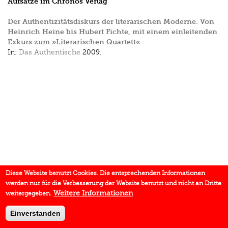
Aufsätze im Chronos Verlag
Der Authentizitätsdiskurs der literarischen Moderne. Von
Heinrich Heine bis Hubert Fichte, mit einem einleitenden
Exkurs zum »Literarischen Quartett«
In:
Das Authentische
2009.
Diese Website benutzt Cookies. Die entsprechenden Informationen
werden nur für die Verbesserung der Website benutzt und nicht an Dritte
Weitere Informationen
weitergegeben.
Einverstanden