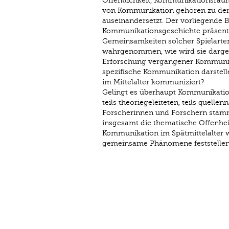
Öffentlichkeit, Kommunikationsräu
von Kommunikation gehören zu den 
auseinandersetzt. Der vorliegende B
Kommunikationsgeschichte präsentier
Gemeinsamkeiten solcher Spielarte
wahrgenommen, wie wird sie darge
Erforschung vergangener Kommunika
spezifische Kommunikation darstell
im Mittelalter kommuniziert?
Gelingt es überhaupt Kommunikati
teils theoriegeleiteten, teils quell
Forscherinnen und Forschern stammen
insgesamt die thematische Offenhe
Kommunikation im Spätmittelalter wi
gemeinsame Phänomene feststellen 