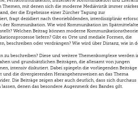
me, Fernkommunikation, inszenierte Kommunikation und Literari
Themen, mit denen sich die moderne Mediävistik immer stärke
and, der die Ergebnisse einer Zürcher Tagung zur
t, fragt dezidiert nach theoriebildenden, interdisziplinär erfors
n der Kommunikation. Wie wird Kommunikation im Spätmittelalte
stellt? Welchen Beitrag können moderne Kommunikationstheorie
tionsprozesse liefern? Gibt es Orte und mediale Formen, die
en, beschreiben oder verdrängen? Wie wird über Distanz, wie in 
on zu beschreiben? Diese und weitere Themenkomplexe werden i
ennahen und grundsätzlichen Beiträgen, die allesamt von jungen
, intensiv diskutiert. Dabei spiegeln die vorliegenden Beiträge
it und die divergierenden Herangehensweisen an das Thema
der. Die Beiträge zeigen aber auch deutlich, dass sich durchaus
lassen, denen das besondere Augenmerk des Bandes gilt.