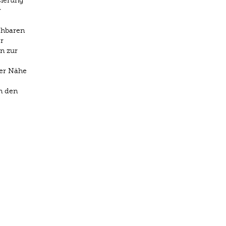
sierung
r
chbaren
r
n zur
der Nähe
n den