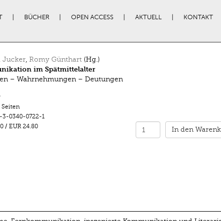
T
BÜCHER
OPEN ACCESS
AKTUELL
KONTAKT
 Jucker
,
Romy Günthart
(Hg.)
ikation im Spätmittelalter
rten – Wahrnehmungen – Deutungen
r
 Seiten
-3-0340-0722-1
0
/
EUR 24.80
In den Warenk