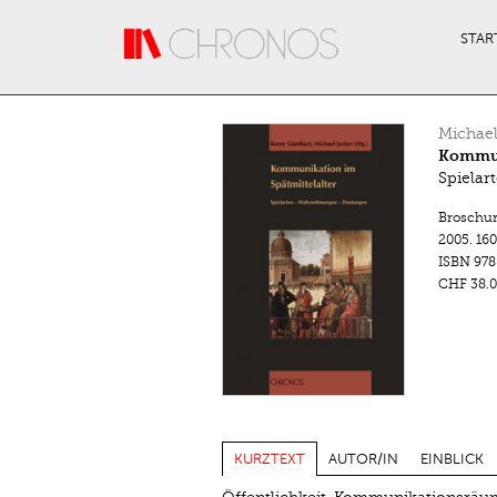
Direkt zum Inhalt
STAR
Michael
Kommun
Spiela
Broschu
2005.
160
ISBN
978
CHF 38.0
KURZTEXT
AUTOR/IN
EINBLICK