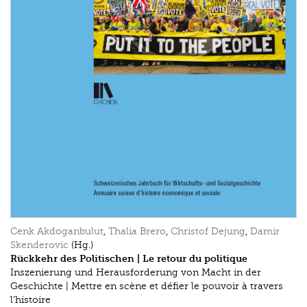
Cenk Akdoganbulut
,
Thalia Brero
,
Christof Dejung
,
Damir
Skenderovic
(Hg.)
Rückkehr des Politischen | Le retour du politique
Inszenierung und Herausforderung von Macht in der
Geschichte | Mettre en scène et défier le pouvoir à travers
l’histoire