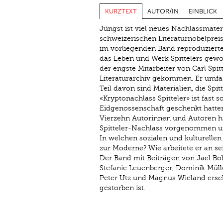
KURZTEXT
AUTOR/IN
EINBLICK
Jüngst ist viel neues Nachlassmater
schweizerischen Literaturnobelprei
im vorliegenden Band reproduziert
das Leben und Werk Spittelers gewo
der engste Mitarbeiter von Carl Spit
Literaturarchiv gekommen. Er umfass
Teil davon sind Materialien, die Spit
«Kryptonachlass Spitteler» ist fast 
Eidgenossenschaft geschenkt hatte
Vierzehn Autorinnen und Autoren h
Spitteler-Nachlass vorgenommen u
In welchen sozialen und kulturellen
zur Moderne? Wie arbeitete er an sei
Der Band mit Beiträgen von Jael Bol
Stefanie Leuenberger, Dominik Müll
Peter Utz und Magnus Wieland ersche
gestorben ist.