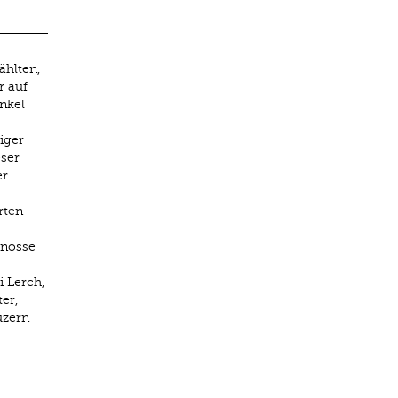
ählten,
r auf
nkel
iger
eser
er
rten
enosse
i Lerch,
er,
uzern