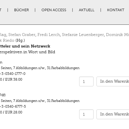
T
BÜCHER
OPEN ACCESS
AKTUELL
KONTAKT
llag
,
Stefan Graber
,
Fredi Lerch
,
Stefanie Leuenberger
,
Dominik Mü
k Riedo
(Hg.)
itteler und sein Netzwerk
rspektiven in Wort und Bild
n
 Seiten
,
7 Abbildungen s/w.
,
31 Farbabbildungen
-3-0340-1777-0
0
/
EUR 38.00
In den Warenk
Pdf)
 Seiten
,
7 Abbildungen s/w.
,
31 Farbabbildungen
-3-0340-6777-5
0
/
EUR 28.00
In den Warenk