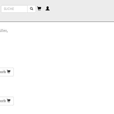
Suchformular
Suche
ller
,
orb
orb