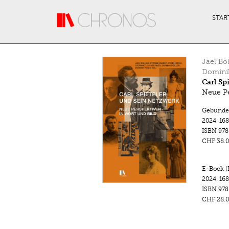
Direkt zum Inhalt
STAR
Jael Bo
Domini
Carl Sp
Neue Pe
Gebunde
2024.
168
ISBN
978
CHF 38.0
E-Book (
2024.
168
ISBN
978
CHF 28.0