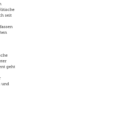
m
itische
h seit
fassen
chen
sche
nter
ent geht
r
z und