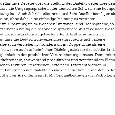
ufgeflammte Debatte über die Stellung des Dialekts gegenüber de
dass die Umgangssprache in der deutschen Schweiz eine hochpol
ng ist. Auch Schriftstellerinnen und Schriftsteller beteiligen sic
ssion, ohne dabei eine einhellige Meinung zu vertreten.
he im «Spannungsfeld» zwischen Umgangs- und Hochsprache, so 
ngsarbeiten häufig die besondere sprachliche Ausgangslage zwis
und übergeordnetem Regelsystem der Schrift zusammen. Der
, dass die Deutschschweizer Literatursprache nicht alleine
rietät zu verstehen ist, sondern oft im Doppelsinne als eine
bisweilen auch unheimlichen Dialekt gezielt für das subtile, kriti
öglichkeiten der produktiven Verunsicherung einsetzt. Dem (mitu
derkehrendem, fortwährend produktivem und verstörendem Elem
chen Lektüren literarischer Texte nach. Erforscht werden in
nd Funktionen von dialektalen wie dialektischen Elementen in de
otthelf bis Arno Camenisch. Mit Originalbeiträgen von Pedro Len