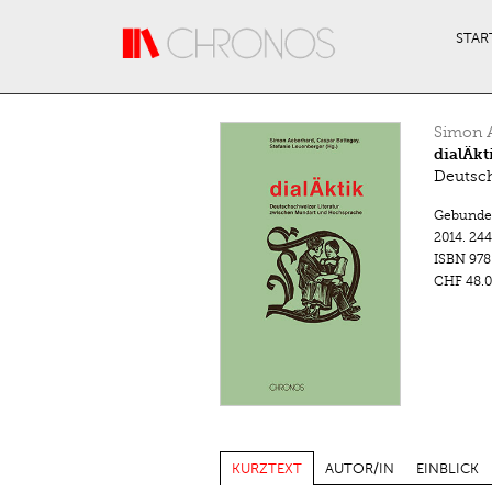
Direkt zum Inhalt
STAR
Simon 
dialÄkt
Deutsch
Gebunde
2014.
244
ISBN
978
CHF 48.0
KURZTEXT
AUTOR/IN
EINBLICK