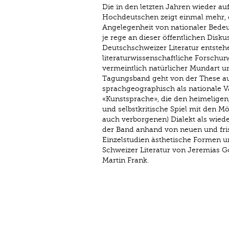
Die in den letzten Jahren wieder a
Hochdeutschen zeigt einmal mehr, 
Angelegenheit von nationaler Bedeutu
je rege an dieser öffentlichen Disku
Deutschschweizer Literatur entste
literaturwissenschaftliche Forschu
vermeintlich natürlicher Mundart 
Tagungsband geht von der These aus
sprachgeographisch als nationale Va
«Kunstsprache», die den heimeligen, 
und selbstkritische Spiel mit den M
auch verborgenen) Dialekt als wie
der Band anhand von neuen und fris
Einzelstudien ästhetische Formen u
Schweizer Literatur von Jeremias G
Martin Frank.