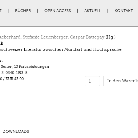
T
BÜCHER
OPEN ACCESS
AKTUELL
KONTAKT
Aeberhard
,
Stefanie Leuenberger
,
Caspar Battegay
(Hg.)
ik
schweizer Literatur zwischen Mundart und Hochsprache
n
 Seiten
,
10 Farbabbildungen
-3-0340-1193-8
0
/
EUR 43.00
In den Warenk
DOWNLOADS