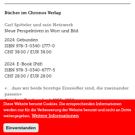
Bücher im Chronos Verlag
Carl Spitteler und sein Netzwerk
Neue Perspektiven in Wort und Bild
2024.
Gebunden
ISBN
978-3-0340-1777-0
CHF 38.00
/
EUR 38.00
2024.
E-Book (Pdf)
ISBN
978-3-0340-6777-5
CHF 28.00
/
EUR 28.00
«… dass wir beide borstige Einsiedler sind, die zueinander
passen»
Aus dem Briefwechsel, 1905–1958
Diese Website benutzt Cookies. Die entsprechenden Informationen
Unter Mitarbeit von Jael Bollag und Erwin Marti
werden nur für die Verbesserung der Website benutzt und nicht an Dritte
2022.
Gebunden
Weitere Informationen
weitergegeben.
ISBN
978-3-0340-1653-7
CHF 58.00
/
EUR 58.00
Einverstanden