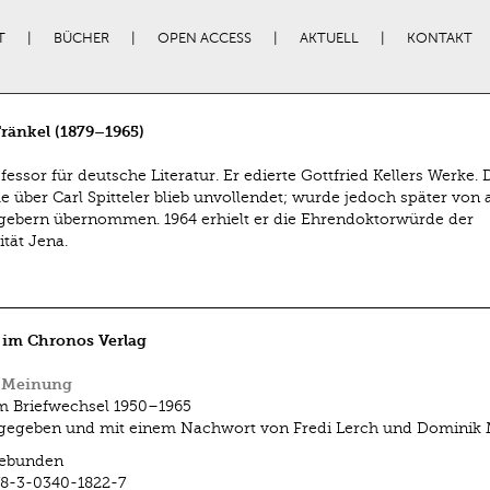
T
BÜCHER
OPEN ACCESS
AKTUELL
KONTAKT
ränkel (1879–1965)
fessor für deutsche Literatur. Er edierte Gottfried Kellers Werke. 
ie über Carl Spitteler blieb unvollendet; wurde jedoch später von
ebern übernommen. 1964 erhielt er die Ehrendoktorwürde der
ität Jena.
 im Chronos Verlag
 Meinung
 Briefwechsel 1950–1965
egeben und mit einem Nachwort von Fredi Lerch und Dominik 
ebunden
8-3-0340-1822-7