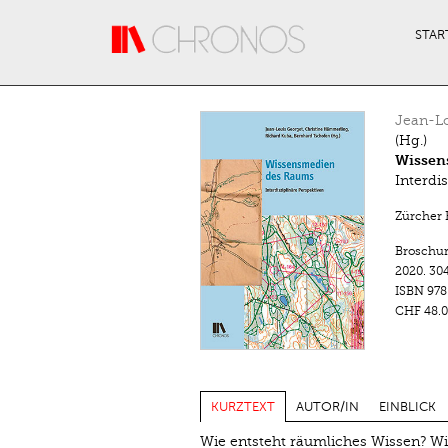
Direkt zum Inhalt
STAR
Jean-Lo
(Hg.)
Wissen
Interdi
Zürcher B
Broschu
2020.
304
ISBN
978
CHF 48.0
KURZTEXT
AUTOR/IN
EINBLICK
Wie entsteht räumliches Wissen? Wi