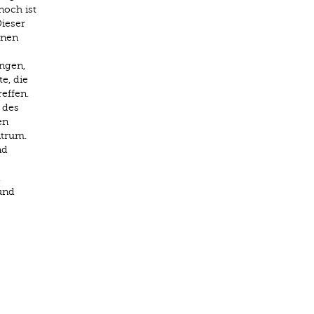
noch ist
ieser
enen
ngen,
e, die
effen.
 des
en
ntrum.
nd
und