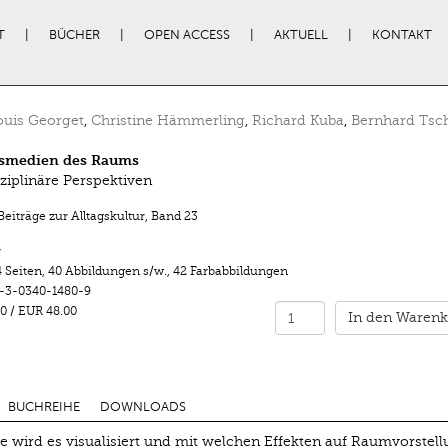
T
BÜCHER
OPEN ACCESS
AKTUELL
KONTAKT
uis Georget
,
Christine Hämmerling
,
Richard Kuba
,
Bernhard Tsc
smedien des Raums
sziplinäre Perspektiven
eiträge zur Alltagskultur
,
Band 23
r
 Seiten
,
40 Abbildungen s/w.
,
42 Farbabbildungen
-3-0340-1480-9
0
/
EUR 48.00
In den Warenk
BUCHREIHE
DOWNLOADS
e wird es visualisiert und mit welchen Effekten auf Raumvorstel