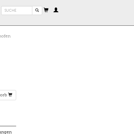
Suchformular
Suche
hofen
orb
lungen