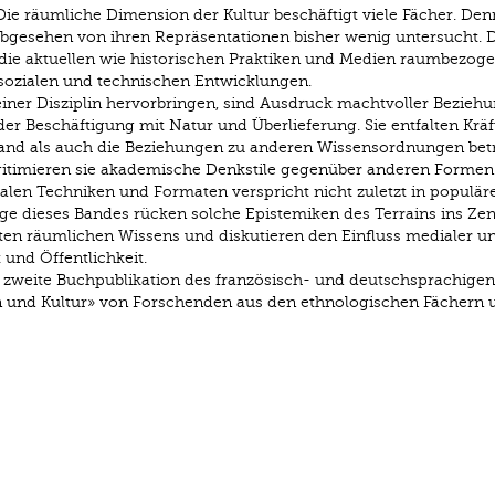
ie räumliche Dimension der Kultur beschäftigt viele Fächer. Den
bgesehen von ihren Repräsentationen bisher wenig untersucht. D
die aktuellen wie historischen Praktiken und Medien raumbezog
sozialen und technischen Entwicklungen.
iner Disziplin hervorbringen, sind Ausdruck machtvoller Beziehu
er Beschäftigung mit Natur und Überlieferung. Sie entfalten Kräft
d als auch die Beziehungen zu anderen Wissensordnungen betr
gitimieren sie akademische Denkstile gegenüber anderen Formen
len Techniken und Formaten verspricht nicht zuletzt in populär
äge dieses Bandes rücken solche Epistemiken des Terrains ins Ze
ten räumlichen Wissens und diskutieren den Einfluss medialer u
 und Öffentlichkeit.
 zweite Buchpublikation des französisch- und deutschsprachigen
ain und Kultur» von Forschenden aus den ethnologischen Fächern 