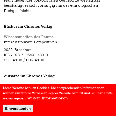
Main, neben der vorkolonialen Geschichte Westafrikas
beschäftigt er sich vorrangig mit der ethnologischen
Fachgeschichte.
Bücher im Chronos Verlag
Wissensmedien des Raums
Interdisziplinäre Perspektiven
2020.
Broschur
ISBN
978-3-0340-1480-9
CHF 48.00
/
EUR 48.00
Aufsätze im Chronos Verlag
Karte und Kultur
Diese Website benutzt Cookies. Die entsprechenden Informationen
In:
Wissensmedien des Raums
2020.
S. 39–60
werden nur für die Verbesserung der Website benutzt und nicht an Dritte
Weitere Informationen
weitergegeben.
Einverstanden