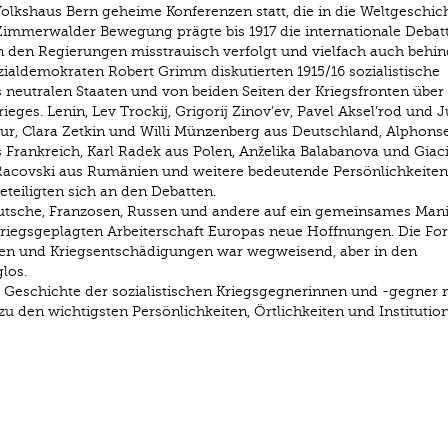
lkshaus Bern geheime Konferenzen statt, die in die Weltgeschic
immerwalder Bewegung prägte bis 1917 die internationale Debat
n den Regierungen misstrauisch verfolgt und vielfach auch behin
ialdemokraten Robert Grimm diskutierten 1915/16 sozialistische
neutralen Staaten und von beiden Seiten der Kriegsfronten über 
es. Lenin, Lev Trockij, Grigorij Zinov’ev, Pavel Aksel’rod und Ju
r, Clara Zetkin und Willi Münzenberg aus Deutschland, Alphons
Frankreich, Karl Radek aus Polen, Anželika Balabanova und Giac
an Racovski aus Rumänien und weitere bedeutende Persönlichkeiten
teiligten sich an den Debatten.
eutsche, Franzosen, Russen und andere auf ein gemeinsames Mani
kriegsgeplagten Arbeiterschaft Europas neue Hoffnungen. Die Fo
en und Kriegsentschädigungen war wegweisend, aber in den
los.
e Geschichte der sozialistischen Kriegsgegnerinnen und -gegner 
zu den wichtigsten Persönlichkeiten, Örtlichkeiten und Institutio