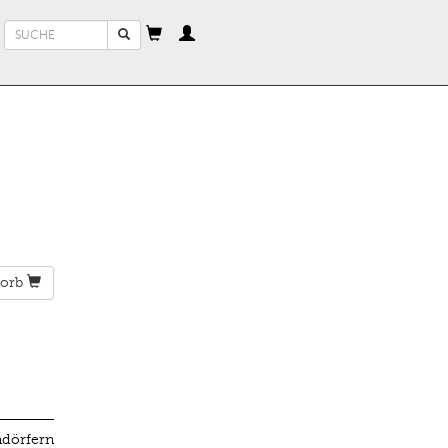
Suchformular
Suche
orb
ndörfern