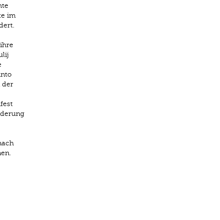
hte
te im
dert.
ihre
lij
e
into
 der
fest
rderung
nach
nen.