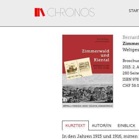
Direkt zum Inhalt
STAR
Bernar
Zimmer
Weltges
Broschu
2015.
2. 
280 Seit
ISBN
978
CHF 38.0
KURZTEXT
AUTOR/IN
EINBLICK
In den Jahren 1915 und 1916, mitten