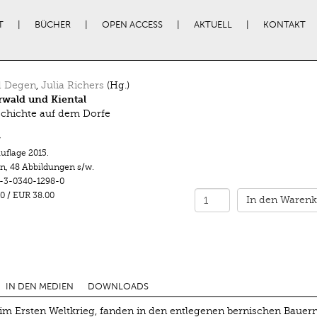
T
BÜCHER
OPEN ACCESS
AKTUELL
KONTAKT
d Degen
,
Julia Richers
(Hg.)
wald und Kiental
chichte auf dem Dorfe
r
Auflage 2015.
en
,
48 Abbildungen s/w.
-3-0340-1298-0
0
/
EUR 38.00
In den Warenk
IN DEN MEDIEN
DOWNLOADS
 im Ersten Weltkrieg, fanden in den entlegenen bernischen Bauer