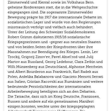
Zimmerwald und Kiental sowie im Volkshaus Bern
geheime Konferenzen statt, die in die Weltgeschichte
eingegangen sind. Die sogenannte Zimmerwalder
Bewegung prägte bis 1917 die internationale Debatte im
sozialistischen Lager und wurde von den Regierungen
misstrauisch verfolgt und vielfach auch behindert.
Unter der Leitung des Schweizer Sozialdemokraten
Robert Grimm diskutierten 1915/16 sozialistische
Kriegsgegnerinnen und -gegner aus neutralen Staaten
und von beiden Seiten der Kriegsfronten über ihre
Massnahmen zur Beendigung des Krieges. Lenin, Lev
Trockij, Grigorij Zinov’ev, Pavel Aksel’rod und Julij
Martov aus Russland, Georg Ledebour, Clara Zetkin und
Willi Münzenberg aus Deutschland, Alphonse Merrheim
und Albert Bourderon aus Frankreich, Karl Radek aus
Polen, Anželika Balabanova und Giacinto Menotti Serrati
aus Italien, Cristian Racovski aus Rumänien und weitere
bedeutende Persönlichkeiten der internationalen
Arbeiterbewegung beteiligten sich an den Debatten.
Die Tatsache, dass sich im Krieg Deutsche, Franzosen,
Russen und andere auf ein gemeinsames Manifest
einigen konnten, weckte unter der kriegsgeplagten