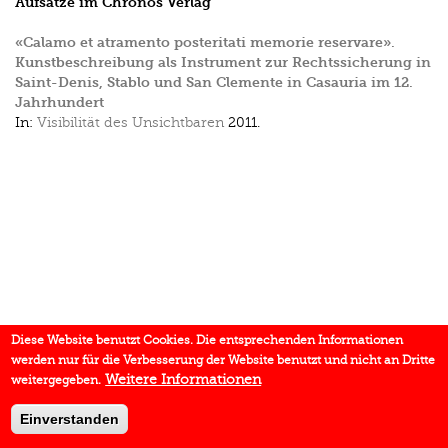
Aufsätze im Chronos Verlag
«Calamo et atramento posteritati memorie reservare».
Kunstbeschreibung als Instrument zur Rechtssicherung in
Saint-Denis, Stablo und San Clemente in Casauria im 12.
Jahrhundert
In:
Visibilität des Unsichtbaren
2011.
Diese Website benutzt Cookies. Die entsprechenden Informationen
werden nur für die Verbesserung der Website benutzt und nicht an Dritte
Weitere Informationen
weitergegeben.
Einverstanden