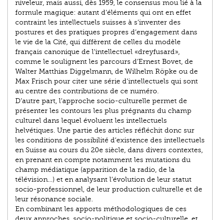
niveleur, mais aussi, dès 1959, le consensus mou lié à la
formule magique: autant d’éléments qui ont en effet
contraint les intellectuels suisses à s’inventer des
postures et des pratiques propres d’engagement dans
le vie de la Cité, qui diffèrent de celles du modèle
français canonique de l’intellectuel «dreyfusard»,
comme le soulignent les parcours d’Ernest Bovet, de
Walter Matthias Diggelmann, de Wilhelm Röpke ou de
Max Frisch pour citer une série d’intellectuels qui sont
au centre des contributions de ce numéro.
D’autre part, l’approche socio-culturelle permet de
présenter les contours les plus prégnants du champ
culturel dans lequel évoluent les intellectuels
helvétiques. Une partie des articles réfléchit donc sur
les conditions de possibilité d’existence des intellectuels
en Suisse au cours du 20e siècle, dans divers contextes,
en prenant en compte notamment les mutations du
champ médiatique (apparition de la radio, de la
télévision…) et en analysant l’évolution de leur statut
socio-professionnel, de leur production culturelle et de
leur résonance sociale.
En combinant les apports méthodologiques de ces
deux approches, socio-politique et socio-culturelle, et