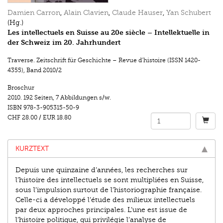
Damien Carron
,
Alain Clavien
,
Claude Hauser
,
Yan Schubert
(Hg.)
Les intellectuels en Suisse au 20e siècle – Intellektuelle in
der Schweiz im 20. Jahrhundert
Traverse. Zeitschrift für Geschichte – Revue d’histoire (ISSN 1420-
4355)
,
Band 2010/2
Broschur
2010.
192 Seiten
,
7 Abbildungen s/w.
ISBN
978-3-905315-50-9
CHF 28.00
/
EUR 18.80
KURZTEXT
Depuis une quinzaine d’années, les recherches sur
l’histoire des intellectuels se sont multipliées en Suisse,
sous l’impulsion surtout de l’historiographie française.
Celle-ci a développé l’étude des milieux intellectuels
par deux approches principales. L’une est issue de
l’histoire politique, qui privilégie l’analyse de