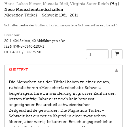
Hans-Lukas Kieser
,
Mustafa Ideli
,
Virginia Suter Reich
(Hg.)
Neue Menschenlandschaften
Migration Türkei – Schweiz 1961–2011
Schriftenreihe der Stiftung Forschungsstelle Schweiz-Türkei
,
Band 3
Broschur
2011.
404 Seiten
,
40 Abbildungen s/w.
ISBN
978-3-0340-1105-1
CHF 48.00
/
EUR 39.50
KURZTEXT
Die Menschen aus der Türkei haben zu einer neuen,
nahöstlicheren «Menschenlandschaft» Schweiz
beigetragen. Ihre Einwanderung in grosser Zahl in den
letzten fünfzig Jahren ist noch kein bewusst
angeeigneter Bestandteil schweizerischer
Zeitgeschichte geworden. Die Migration Türkei –
Schweiz hat ein neues Kapitel in einer zwar schon
älteren, aber wenig bekannten Beziehungsgeschichte