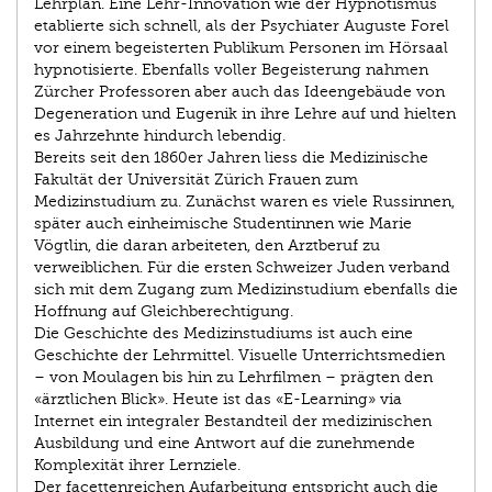
Lehrplan. Eine Lehr-Innovation wie der Hypnotismus
etablierte sich schnell, als der Psychiater Auguste Forel
vor einem begeisterten Publikum Personen im Hörsaal
hypnotisierte. Ebenfalls voller Begeisterung nahmen
Zürcher Professoren aber auch das Ideengebäude von
Degeneration und Eugenik in ihre Lehre auf und hielten
es Jahrzehnte hindurch lebendig.
Bereits seit den 1860er Jahren liess die Medizinische
Fakultät der Universität Zürich Frauen zum
Medizinstudium zu. Zunächst waren es viele Russinnen,
später auch einheimische Studentinnen wie Marie
Vögtlin, die daran arbeiteten, den Arztberuf zu
verweiblichen. Für die ersten Schweizer Juden verband
sich mit dem Zugang zum Medizinstudium ebenfalls die
Hoffnung auf Gleichberechtigung.
Die Geschichte des Medizinstudiums ist auch eine
Geschichte der Lehrmittel. Visuelle Unterrichtsmedien
– von Moulagen bis hin zu Lehrfilmen – prägten den
«ärztlichen Blick». Heute ist das «E-Learning» via
Internet ein integraler Bestandteil der medizinischen
Ausbildung und eine Antwort auf die zunehmende
Komplexität ihrer Lernziele.
Der facettenreichen Aufarbeitung entspricht auch die