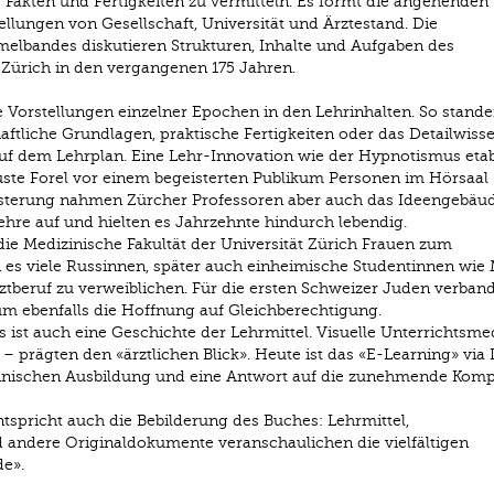
s Fakten und Fertigkeiten zu vermitteln. Es formt die angehenden
llungen von Gesellschaft, Universität und Ärztestand. Die
melbandes diskutieren Strukturen, Inhalte und Aufgaben des
 Zürich in den vergangenen 175 Jahren.
e Vorstellungen einzelner Epochen in den Lehrinhalten. So stand
tliche Grundlagen, praktische Fertigkeiten oder das Detailwiss
auf dem Lehrplan. Eine Lehr-Innovation wie der Hypnotismus etab
guste Forel vor einem begeisterten Publikum Personen im Hörsaal
geisterung nahmen Zürcher Professoren aber auch das Ideengebäu
hre auf und hielten es Jahrzehnte hindurch lebendig.
 die Medizinische Fakultät der Universität Zürich Frauen zum
es viele Russinnen, später auch einheimische Studentinnen wie 
rztberuf zu verweiblichen. Für die ersten Schweizer Juden verband
 ebenfalls die Hoffnung auf Gleichberechtigung.
ist auch eine Geschichte der Lehrmittel. Visuelle Unterrichtsme
– prägten den «ärztlichen Blick». Heute ist das «E-Learning» via 
izinischen Ausbildung und eine Antwort auf die zunehmende Komp
tspricht auch die Bebilderung des Buches: Lehrmittel,
 andere Originaldokumente veranschaulichen die vielfältigen
e».