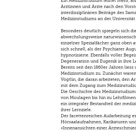
Ein Medizinstudium leistet mehr, al
Ärztinnen und Ärzte nach den Vorste
interdisziplinären Beiträge des Sam
Medizinstudiums an der Universität
Besonders deutlich spiegeln sich di
abwechslungsweise naturwissenschaf
einzelner Spezialfächer ganz oben 
sich schnell, als der Psychiater Au
hypnotisierte. Ebenfalls voller Be
Degeneration und Eugenik in ihre Le
Bereits seit den 1860er Jahren liess
Medizinstudium zu. Zunächst waren 
Vögtlin, die daran arbeiteten, den A
mit dem Zugang zum Medizinstudium
Die Geschichte des Medizinstudiums 
von Moulagen bis hin zu Lehrfilmen 
ein integraler Bestandteil der med
ihrer Lernziele.
Der facettenreichen Aufarbeitung en
Hörsaalaufnahmen, Karikaturen und
«Innenansichten einer Ärzteschmied