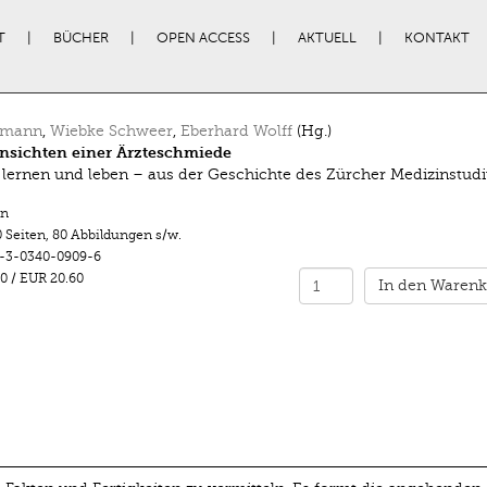
T
BÜCHER
OPEN ACCESS
AKTUELL
KONTAKT
tzmann
,
Wiebke Schweer
,
Eberhard Wolff
(Hg.)
nsichten einer Ärzteschmiede
 lernen und leben – aus der Geschichte des Zürcher Medizinstud
n
 Seiten
,
80 Abbildungen s/w.
-3-0340-0909-6
0
/
EUR 20.60
In den Warenk