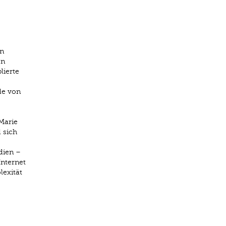
en
en
lierte
de von
Marie
 sich
dien –
Internet
lexität