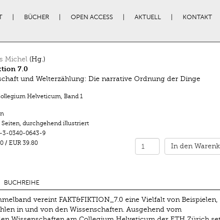
T
BÜCHER
OPEN ACCESS
AKTUELL
KONTAKT
s Michel
(Hg.)
ktion 7.0
chaft und Welterzählung: Die narrative Ordnung der Dinge
Collegium Helveticum
,
Band 1
n
 Seiten
,
durchgehend illustriert
-3-0340-0643-9
0
/
EUR 39.80
In den Warenk
BUCHREIHE
melband vereint FAKT&FIKTION_7.0 eine Vielfalt von Beispielen,
ählen in und von den Wissenschaften. Ausgehend vom
 den Wissenschaften am Collegium Helveticum der ETH Zürich se