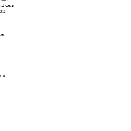
mit dem
die
zen
mit