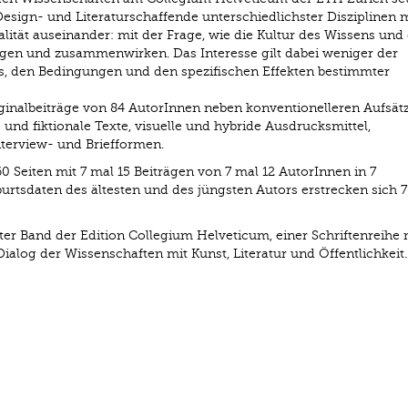
Design- und Literaturschaffende unterschiedlichster Disziplinen 
nalität auseinander: mit der Frage, wie die Kultur des Wissens und 
en und zusammenwirken. Das Interesse gilt dabei weniger der
xis, den Bedingungen und den spezifischen Effekten bestimmter
inalbeiträge von 84 AutorInnen neben konventionelleren Aufsät
nd fiktionale Texte, visuelle und hybride Ausdrucksmittel,
terview- und Briefformen.
 Seiten mit 7 mal 15 Beiträgen von 7 mal 12 AutorInnen in 7
tsdaten des ältesten und des jüngsten Autors erstrecken sich 7
er Band der Edition Collegium Helveticum, einer Schriftenreihe 
og der Wissenschaften mit Kunst, Literatur und Öffentlichkeit.