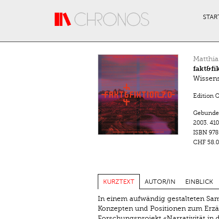
Direkt zum Inhalt
STAR
Matthia
fakt&fi
Wissens
Edition 
Gebunde
2003.
410
ISBN
978
CHF 58.0
KURZTEXT
AUTOR/IN
EINBLICK
In einem aufwändig gestalteten Sam
Konzepten und Positionen zum Erz
Forschungsprojekt «Narrativität in