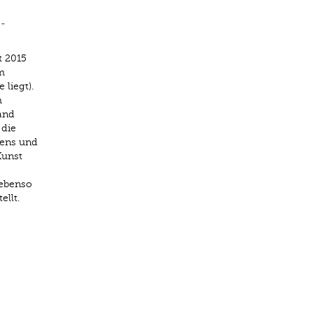
 ­
t 2015
m
liegt).
m
and
 die
dens und
Kunst
 ebenso
llt.