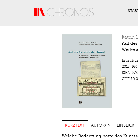
Direkt zum Inhalt
STAR
Katrin 
Auf der
Werke a
Broschu
2015.
160
ISBN
978
CHF 32.0
KURZTEXT
AUTOR/IN
EINBLICK
Welche Bedeutung hatte das Kunstsch