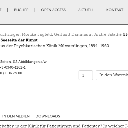
T
BÜCHER
OPEN ACCESS
AKTUELL
KONTAKT
Luchsinger
,
Monika Jagfeld
,
Gerhard Dammann
,
André Salathé
(Hg
 Seeseite der Kunst
us der Psychiatrischen Klinik Münsterlingen, 1894–1960
r
 Seiten
,
112 Abbildungen s/w.
-3-0340-1262-1
0
/
EUR 29.00
In den Warenk
IN DEN MEDIEN
DOWNLOADS
affen in der Klinik für Patientinnen und Patienten? In welcher 