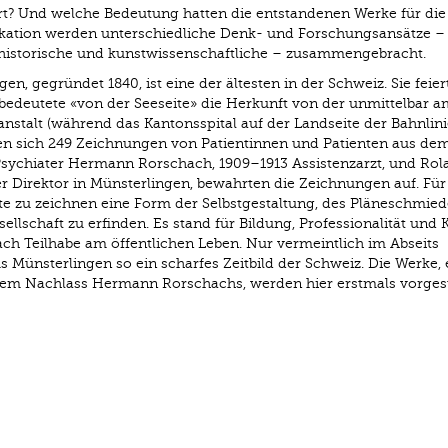
ert? Und welche Bedeutung hatten die entstandenen Werke für die
ikation werden unterschiedliche Denk- und Forschungsansätze –
, historische und kunstwissenschaftliche – zusammengebracht.
en, gegründet 1840, ist eine der ältesten in der Schweiz. Sie feier
bedeutete «von der Seeseite» die Herkunft von der unmittelbar a
stalt (während das Kantonsspital auf der Landseite der Bahnlinie 
den sich 249 Zeichnungen von Patientinnen und Patienten aus de
Psychiater Hermann Rorschach, 1909–1913 Assistenzarzt, und Rol
r Direktor in Münsterlingen, bewahrten die Zeichnungen auf. Für
te zu zeichnen eine Form der Selbstgestaltung, des Pläneschmie
llschaft zu erfinden. Es stand für Bildung, Professionalität und 
 Teilhabe am öffentlichen Leben. Nur vermeintlich im Abseits
s Münsterlingen so ein scharfes Zeitbild der Schweiz. Die Werke,
em Nachlass Hermann Rorschachs, werden hier erstmals vorgeste