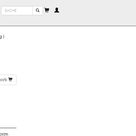
Suchformular
Suche
.)
orb
Form