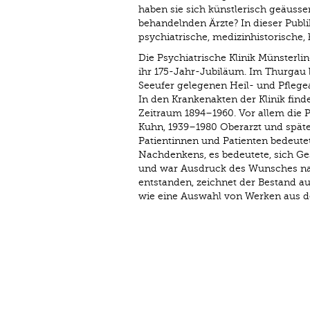
haben sie sich künstlerisch geäuss
behandelnden Ärzte? In dieser Publ
psychiatrische, medizin­historische
Die Psychiatrische Klinik Münsterling
ihr 175-Jahr-Jubiläum. Im Thurgau 
Seeufer gelegenen Heil- und Pflegean
In den Krankenakten der Klinik fin
Zeitraum 1894–1960. Vor allem die 
Kuhn, 1939–1980 Oberarzt und späte
Patientinnen und Patienten bedeute
Nachdenkens, es bedeutete, sich Gese
und war Ausdruck des Wunsches nach
entstanden, zeichnet der Bestand au
wie eine Auswahl von Werken aus d