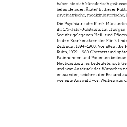
haben sie sich künstlerisch geäuss
behandelnden Ärzte? In dieser Publ
psychiatrische, medizin­historische
Die Psychiatrische Klinik Münsterling
ihr 175-Jahr-Jubiläum. Im Thurgau 
Seeufer gelegenen Heil- und Pflegean
In den Krankenakten der Klinik fin
Zeitraum 1894–1960. Vor allem die 
Kuhn, 1939–1980 Oberarzt und späte
Patientinnen und Patienten bedeute
Nachdenkens, es bedeutete, sich Gese
und war Ausdruck des Wunsches nach
entstanden, zeichnet der Bestand au
wie eine Auswahl von Werken aus d