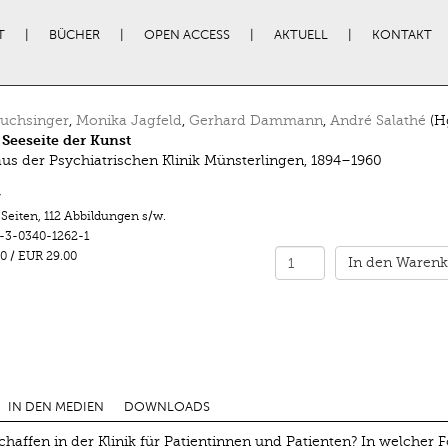
T
BÜCHER
OPEN ACCESS
AKTUELL
KONTAKT
Luchsinger
,
Monika Jagfeld
,
Gerhard Dammann
,
André Salathé
(Hg
 Seeseite der Kunst
us der Psychiatrischen Klinik Münsterlingen, 1894–1960
r
 Seiten
,
112 Abbildungen s/w.
-3-0340-1262-1
0
/
EUR 29.00
In den Warenk
IN DEN MEDIEN
DOWNLOADS
affen in der Klinik für Patientinnen und Patienten? In welcher 