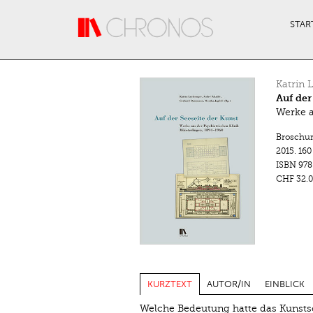
Direkt zum Inhalt
STAR
Katrin 
Auf der
Werke a
Broschu
2015.
160
ISBN
978
CHF 32.0
KURZTEXT
AUTOR/IN
EINBLICK
Welche Bedeutung hatte das Kunstsch