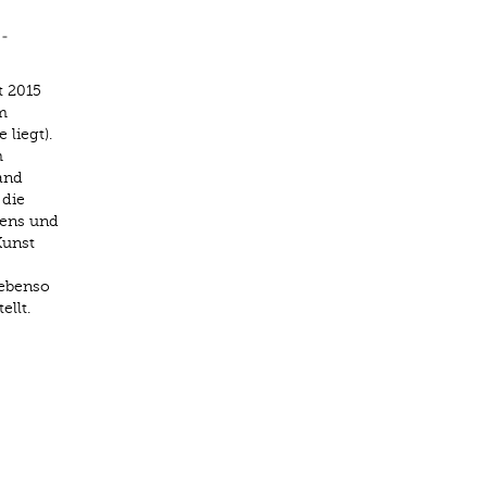
 ­
t 2015
m
liegt).
m
and
 die
dens und
Kunst
 ebenso
llt.