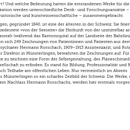
ert? Und welche Bedeutung hatten die entstandenen Werke für die
ikation werden unterschiedliche Denk- und Forschungsansätze –
, historische und kunstwissenschaftliche – zusammengebracht.
en, gegründet 1840, ist eine der ältesten in der Schweiz. Sie feier
bedeutete «von der Seeseite» die Herkunft von der unmittelbar a
stalt (während das Kantonsspital auf der Landseite der Bahnlinie 
den sich 249 Zeichnungen von Patientinnen und Patienten aus de
Psychiater Hermann Rorschach, 1909–1913 Assistenzarzt, und Rol
r Direktor in Münsterlingen, bewahrten die Zeichnungen auf. Für
te zu zeichnen eine Form der Selbstgestaltung, des Pläneschmie
llschaft zu erfinden. Es stand für Bildung, Professionalität und 
 Teilhabe am öffentlichen Leben. Nur vermeintlich im Abseits
s Münsterlingen so ein scharfes Zeitbild der Schweiz. Die Werke,
em Nachlass Hermann Rorschachs, werden hier erstmals vorgeste