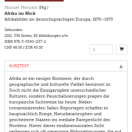
Manuel Menrath
(Hg.)
Afrika im Blick
Afrikabilder im deutschsprachigen Europa, 1870–1970
Gebunden
2012.
336 Seiten
,
65 Abbildungen s/w.
ISBN
978-3-0340-1137-2
CHF 48.00
/
EUR 43.00
KURZTEXT
Afrika ist ein riesiger Kontinent, der durch
geographische und kulturelle Vielfalt bestimmt ist.
Doch nicht die Einzigartigkeit unterschiedlicher
Kulturen, sondern Pauschalisierungen prägen die
europäische Sichtweise bis heute. Neben
romantisierenden Safari-Reportagen schaffen es
hauptsächlich Kriege, Naturkatastrophen und
gescheiterte Staaten ins mediale Rampenlicht des
Nordens. Hinter dieser eindimensionalen Sicht
verbergen sich oft stereotype Wahrnehmungen, die auf