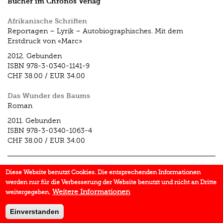
Bücher im Chronos Verlag
Afrikanische Schriften
Reportagen – Lyrik – Autobiographisches. Mit dem
Erstdruck von «Marc»
2012.
Gebunden
ISBN
978-3-0340-1141-9
CHF 38.00
/
EUR 34.00
Das Wunder des Baums
Roman
2011.
Gebunden
ISBN
978-3-0340-1063-4
CHF 38.00
/
EUR 34.00
Aufsätze im Chronos Verlag
Diese Website benutzt Cookies. Die entsprechenden Informationen
werden nur für die Verbesserung der Website benutzt und nicht an Dritte
«Das Wunder des Baums» (1941/42). Zu Annemarie
Weitere Informationen
weitergegeben.
Schwarzenbachs Afrikaroman
In:
Afrika im Blick
2012.
Einverstanden