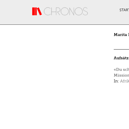
Direkt zum Inhalt
STAR
Marita 
Aufsätz
«Du sch
Missio
In:
Afri