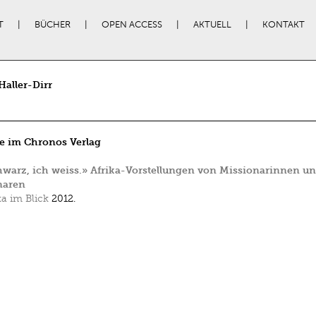
T
BÜCHER
OPEN ACCESS
AKTUELL
KONTAKT
Haller-Dirr
e im Chronos Verlag
warz, ich weiss.» Afrika-Vorstellungen von Missionarinnen u
naren
ka im Blick
2012.