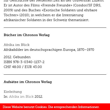
für Geschichte der Neuesten Zeit an der Universität Luzern.
Er ist Autor des Films «Fremde Freunde» (Condor/SF DRS,
2009) und des Buches «Exotische Soldaten und ehrbare
Töchter» (2010), in welchem er die Internierung
afrikanischer Soldaten in der Schweiz thematisiert.
Bücher im Chronos Verlag
Afrika im Blick
Afrikabilder im deutschsprachigen Europa, 1870–1970
2012.
Gebunden
ISBN
978-3-0340-1137-2
CHF 48.00
/
EUR 43.00
Aufsätze im Chronos Verlag
Einleitung
In:
Afrika im Blick
2012.
Von «wilden Bes­tien» und fremden Freunden. Die
Diese Website benutzt Cookies. Die entsprechenden Informationen